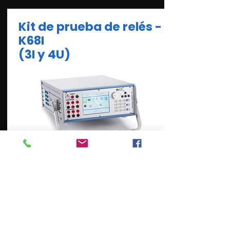
Kit de prueba de relés -
K68I
(3I y 4U)
Blog de tecnología
K68i es un potente y robusto kit
de prueba de relés para
pruebas semiautomáticas y