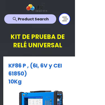
Product Search
KIT DE PRUEBA DE
RELÉ UNIVERSAL
KF86 P ,
(6I, 6V y CEI
61850)
10Kg