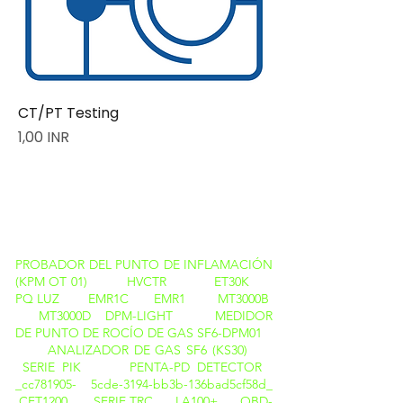
CT/PT Testing
Precio
1,00 INR
PRODUCTOS
PROBADOR DEL PUNTO DE INFLAMACIÓN
(KPM OT 01)
HVCTR
ET30K
PQ LUZ
EMR1C
EMR1
MT3000B
MT3000D
DPM-LIGHT
MEDIDOR
DE PUNTO DE ROCÍO DE GAS SF6-DPM01
ANALIZADOR DE GAS SF6 (KS30)
SERIE PIK
PENTA-PD DETECTOR
_cc781905- 5cde-3194-bb3b-136bad5cf58d_
CET1200
SERIE TRC
LA100+
OBD-