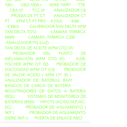
100+
OBD-100A+
SERIE TWRT
TTR
CBA-01
TCC 01
ANALIZADOR CB
PRUEBA DE PT CT
ANALIZADOR CT
PT
KPM CT PT PRO
K3163i
K68i
K3063i
CALIBRADOR TAN DELTA
KPM
TAN DELTA TD12
CÁMARA TERMICA
M600
CÁMARA TERMICA C200
ANALIZADOR PQ (LUZ)
TAN DELTA DE ACEITE (KPM OTD 01)
PROBADOR DEL PUNTO DE
INFLAMACIÓN (KPM OTD 01)
KARL
FISCHER (KPM OT 02)
PROBADOR DE
VISCOSIDAD (KPM OT O3)
PROBADOR
DE VALOR ACIDO ( KPM OT 05 )
ANALIZADOR DE BATERIAS BA01
BANCOS DE CARGA DE BATERÍA
REGISTRADORES DE DATOS A BATERÍA
(BDL)
SISTEMAS DE MONITOREO DE
BATERÍAS (BMS)
HIPOTS (AC/DC/VLF/AC-
DC)
PROBADOR DE AISLAMIENTO (
5KP )
PROBADOR DE AISLAMIENTO
(SERIE 5KP+)
PUERTA DE ENLACE NEO