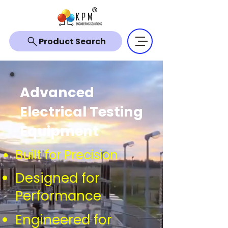
Product Search
Advanced
Electrical Testing
Equipment
Built for Precision
Designed for
Performance
Engineered for