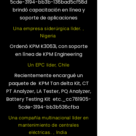
5cde-3194-bb3b-136bad5cf58d
brindó capacitación en línea y
soporte de aplicaciones
Una empresa siderúrgica líder. ,
Nigeria
Ordenó KPM K3063i, con soporte
en línea de KPM Engineering
Un EPC líder, Chile
Recientemente encargué un
paquete de KPM Tan delta Kit, CT
PT Analyzer, LA Tester, PQ Analyzer,
Battery Testing Kit etc._cc781905-
5cde-3194-bb3b536cfba
Una compañía multinacional líder en
mantenimiento de centrales
eléctricas. , India