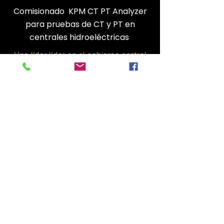
Comisionado KPM CT PT Analyzer
para pruebas de CT y PT en
centrales hidroeléctricas
Una líder líder en el gobierno central
Hydro Power Co., India
PRODUCTOS
PROBADOR DEL PUNTO DE INFLAMACIÓN
(KPM OT 01)
HVCTR
ET30K
PQ LUZ
EMR1C
EMR1
MT3000B
MT3000D
DPM-LIGHT
MEDIDOR
DE PUNTO DE ROCÍO DE GAS SF6-DPM01
ANALIZADOR DE GAS SF6 (KS30)
SERIE PIK
PENTA-PD DETECTOR
_cc781905- 5cde-3194-bb3b-136bad5cf58d_
CET1200
SERIE TRC
LA100+
OBD-