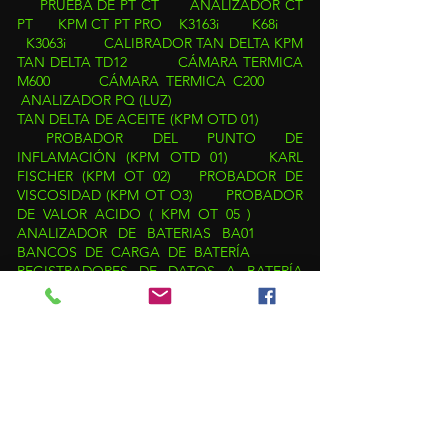
PRUEBA DE PT CT
ANALIZADOR CT
PT
KPM CT PT PRO
K3163i
K68i
K3063i
CALIBRADOR TAN DELTA
KPM
TAN DELTA TD12
CÁMARA TERMICA
M600
CÁMARA TERMICA C200
ANALIZADOR PQ (LUZ)
TAN DELTA DE ACEITE (KPM OTD 01)
PROBADOR DEL PUNTO DE
INFLAMACIÓN (KPM OTD 01)
KARL
FISCHER (KPM OT 02)
PROBADOR DE
VISCOSIDAD (KPM OT O3)
PROBADOR
DE VALOR ACIDO ( KPM OT 05 )
ANALIZADOR DE BATERIAS BA01
BANCOS DE CARGA DE BATERÍA
REGISTRADORES DE DATOS A BATERÍA
(BDL)
SISTEMAS DE MONITOREO DE
BATERÍAS (BMS)
HIPOTS (AC/DC/VLF/AC-
DC)
PROBADOR DE AISLAMIENTO (
5KP )
PROBADOR DE AISLAMIENTO
(SERIE 5KP+)
PUERTA DE ENLACE NEO
PRODUCTOS