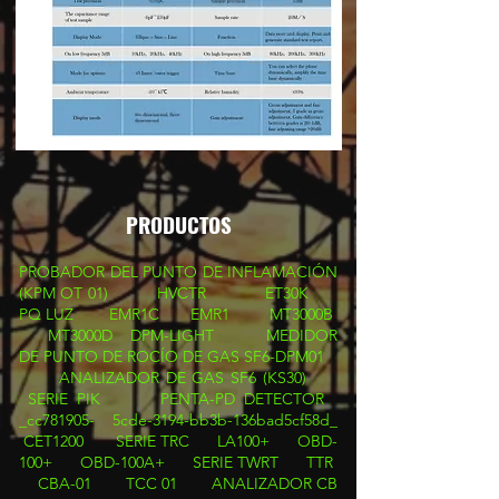
PRODUCTOS
PROBADOR DEL PUNTO DE INFLAMACIÓN
(KPM OT 01)
HVCTR
ET30K
PQ LUZ
EMR1C
EMR1
MT3000B
MT3000D
DPM-LIGHT
MEDIDOR
DE PUNTO DE ROCÍO DE GAS SF6-DPM01
ANALIZADOR DE GAS SF6 (KS30)
SERIE PIK
PENTA-PD DETECTOR
_cc781905- 5cde-3194-bb3b-136bad5cf58d_
CET1200
SERIE TRC
LA100+
OBD-
100+
OBD-100A+
SERIE TWRT
TTR
CBA-01
TCC 01
ANALIZADOR CB