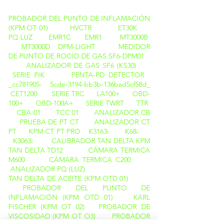
PROBADOR DEL PUNTO DE INFLAMACIÓN
(KPM OT 01)
HVCTR
ET30K
PQ LUZ
EMR1C
EMR1
MT3000B
MT3000D
DPM-LIGHT
MEDIDOR
DE PUNTO DE ROCÍO DE GAS SF6-DPM01
ANALIZADOR DE GAS SF6 (KS30)
SERIE PIK
PENTA-PD DETECTOR
_cc781905- 5cde-3194-bb3b-136bad5cf58d_
CET1200
SERIE TRC
LA100+
OBD-
100+
OBD-100A+
SERIE TWRT
TTR
CBA-01
TCC 01
ANALIZADOR CB
PRUEBA DE PT CT
ANALIZADOR CT
PT
KPM CT PT PRO
K3163i
K68i
K3063i
CALIBRADOR TAN DELTA
KPM
TAN DELTA TD12
CÁMARA TERMICA
M600
CÁMARA TERMICA C200
ANALIZADOR PQ (LUZ)
TAN DELTA DE ACEITE (KPM OTD 01)
PROBADOR DEL PUNTO DE
INFLAMACIÓN (KPM OTD 01)
KARL
FISCHER (KPM OT 02)
PROBADOR DE
VISCOSIDAD (KPM OT O3)
PROBADOR