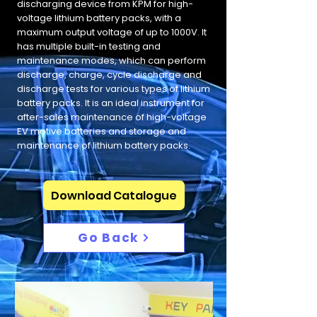
discharging device from KPM for high-
voltage lithium battery packs, with a
maximum output voltage of up to 1000V. It
has multiple built-in testing and
maintenance modes, which can perform
discharge, charge, cycle discharge and
discharge tests for various types of lithium
battery packs. It is an ideal instrument for
after-sales maintenance of high-voltage
EV motive batteries and storage and
maintenance of lithium battery packs.
Download Catalogue
Go Back