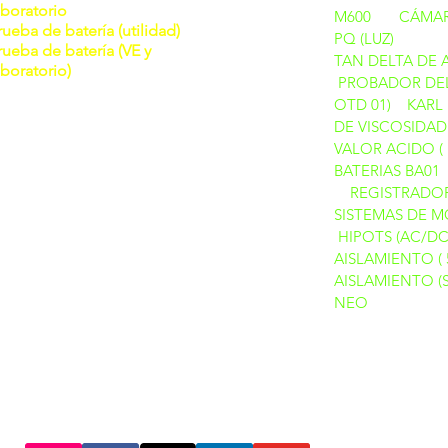
aboratorio
M600
CÁMAR
rueba de batería (utilidad)
PQ (LUZ)
rueba de batería (VE y
TAN DELTA DE 
aboratorio)
PROBADOR DEL
OTD 01)
KARL 
DE VISCOSIDAD
VALOR ACIDO ( 
BATERIAS BA01
REGISTRADOR
SISTEMAS DE M
HIPOTS (AC/DC
AISLAMIENTO ( 
AISLAMIENTO (S
NEO
PRODUCTOS