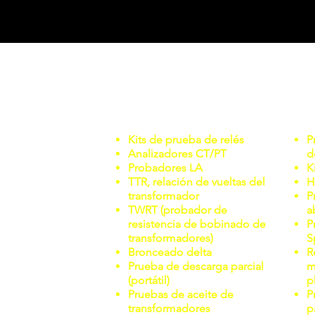
APLICACIONES
Kits de prueba de relés
P
Analizadores CT/PT
d
Probadores LA
K
TTR, relación de vueltas del
H
transformador
P
TWRT (probador de
a
resistencia de bobinado de
P
transformadores)
S
Bronceado delta
R
Prueba de descarga parcial
m
(portátil)
p
Pruebas de aceite de
P
transformadores
p