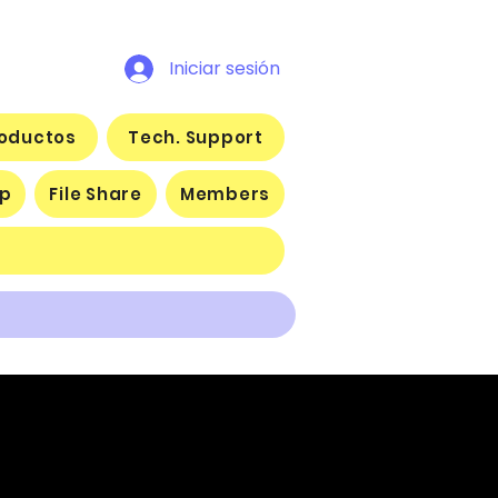
Iniciar sesión
oductos
Tech. Support
p
File Share
Members