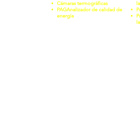
Cámaras termográficas
l
PAG
Analizador de calidad de
P
energía
P
l