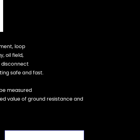
ment, loop
oil field,
o disconnect
ing safe and fast.
 be measured
ed value of ground resistance and