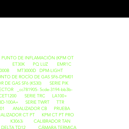
S
 PUNTO DE INFLAMACIÓN (KPM OT
ET30K
PQ LUZ
EMR1C
000B
MT3000D
DPM-LIGHT
UNTO DE ROCÍO DE GAS SF6-DPM01
 DE GAS SF6 (KS30)
SERIE PIK
CTOR _cc781905- 5cde-3194-bb3b-
CET1200
SERIE TRC
LA100+
BD-100A+
SERIE TWRT
TTR
01
ANALIZADOR CB
PRUEBA
ALIZADOR CT PT
KPM CT PT PRO
i
K3063i
CALIBRADOR TAN
 DELTA TD12
CÁMARA TERMICA