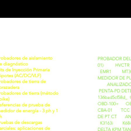
PRODUCTO
robadores de aislamiento
PROBADOR DEL
e diagnóstico
01)
HVCTR
its de Inyección Primaria
EMR1
MT3
ipotes (AC/DC/VLF)
MEDIDOR DE P
robadores de tierra de
ANALIZADOR
brazadera
PENTA-PD DETE
robadores de tierra (método
136bad5cf58d_
pike)
OBD-100+
O
eferencias de prueba de
CBA-01
TCC 
edidor de energía - 3 ph y 1
h
DE PT CT
AN
ruebas de descargas
K3163i
K68
arciales: aplicaciones de
DELTA
KPM TAN