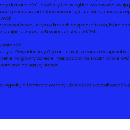
 aby dostarczać Ci produkty lub usługi lub wykonywać swoją 
czne i proceduralne zabezpieczenia, które są zgodne z prze
owych.
ezpieczeństwie, w tym o krokach bezpieczeństwa, które podj
 podjąć, przeczytaj Bezpieczeństwo w KPM .
rywatności
litykę. Powiadomimy Cię o istotnych zmianach w sposobie, 
ienie na główny adres e-mail podany na Twoim koncie KPM
omienie na naszej stronie.
e, wypełnij a
formularz zwrotny
lub możesz skontaktować się