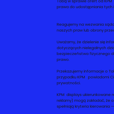
Tobą w sprawie ofert od KPM 
prawa do udostępniania tych i
Reagujemy na wezwania sądow
naszych praw lub obrony prze
Uważamy, że dzielenie się in
dotyczących nielegalnych dzi
bezpieczeństwa fizycznego d
prawo.
Przekazujemy informacje o Tobi
przypadku KPM powiadomi Cię,
prywatności.
KPM displays ukierunkowane 
reklamy) mogą zakładać, że os
spełniają kryteria kierowania