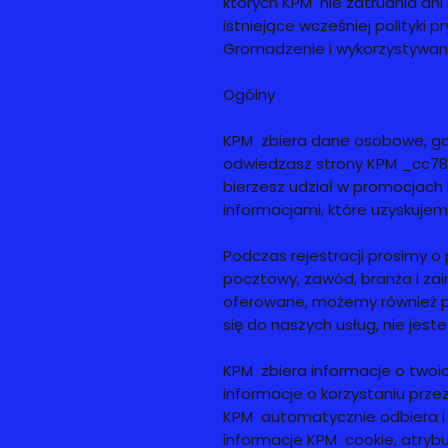
których KPM nie zatrudnia ani
istniejące wcześniej polityki 
Gromadzenie i wykorzystywani
Ogólny
KPM zbiera dane osobowe, gdy 
odwiedzasz strony KPM _cc7
bierzesz udział w promocjach 
informacjami, które uzyskujem
Podczas rejestracji prosimy o p
pocztowy, zawód, branża i zai
oferowane, możemy również pop
się do naszych usług, nie jes
KPM zbiera informacje o twoic
informacje o korzystaniu przez
KPM automatycznie odbiera i z
informacje KPM cookie, atryb