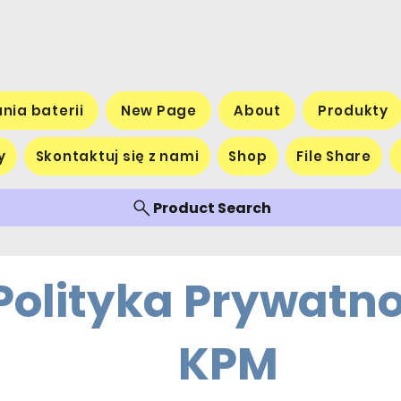
nia baterii
New Page
About
Produkty
y
Skontaktuj się z nami
Shop
File Share
Product Search
Polityka Prywatno
KPM