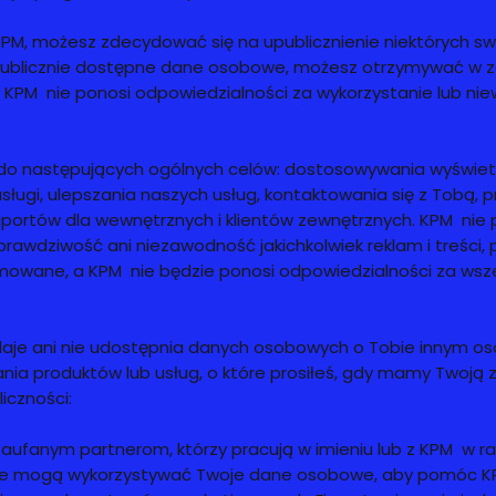
 KPM, możesz zdecydować się na upublicznienie niektórych 
ie publicznie dostępne dane osobowe, możesz otrzymywać w
 KPM nie ponosi odpowiedzialności za wykorzystanie lub ni
do następujących ogólnych celów: dostosowywania wyświetla
 usługi, ulepszania naszych usług, kontaktowania się z Tobą,
ortów dla wewnętrznych i klientów zewnętrznych. KPM nie 
rawdziwość ani niezawodność jakichkolwiek reklam i treści, 
owane, a KPM nie będzie ponosi odpowiedzialności za wszelk
edaje ani nie udostępnia danych osobowych o Tobie innym 
nia produktów lub usług, o które prosiłeś, gdy mamy Twoją 
iczności:
zaufanym partnerom, którzy pracują w imieniu lub z KPM w
 te mogą wykorzystywać Twoje dane osobowe, aby pomóc K