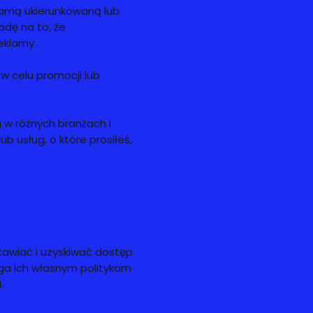
lamą ukierunkowaną lub
odę na to, że
eklamy.
w celu promocji lub
w różnych branżach i
 usług, o które prosiłeś,
tawiać i uzyskiwać dostęp
ega ich własnym politykom
.