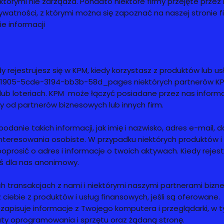
 którymi nie zarządza. Ponadto niektóre firmy przejęte prze
prywatności, z którymi można się zapoznać na naszej stronie f
e informacji
rejestrujesz się w KPM, kiedy korzystasz z produktów lub us
81905-5cde-3194-bb3b-58d_pages niektórych partnerów KP
lub loteriach. KPM może łączyć posiadane przez nas informa
y od partnerów biznesowych lub innych firm.
odanie takich informacji, jak imię i nazwisko, adres e-mail, 
nteresowania osobiste. W przypadku niektórych produktów i u
rosić o adres i informacje o twoich aktywach. Kiedy rejestr
teś dla nas anonimowy.
h transakcjach z nami i niektórymi naszymi partnerami biz
 ciebie z produktów i usług finansowych, jeśli są oferowane.
apisuje informacje z Twojego komputera i przeglądarki, w t
uty oprogramowania i sprzętu oraz żądaną stronę.