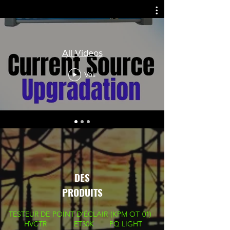
All Videos
Voir
DES
PRODUITS
TESTEUR DE POINT D'ÉCLAIR (KPM OT 01)
HVCTR
ET30K
PQ LIGHT