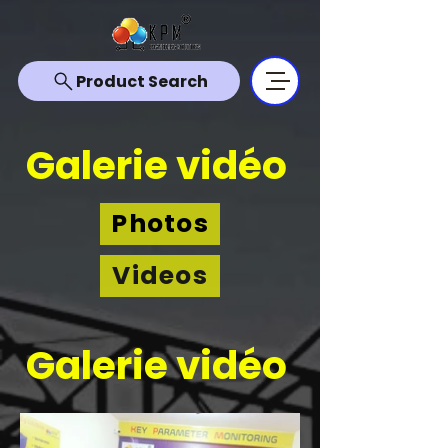
Product Search
Galerie vidéo
Photos
Videos
Galerie vidéo