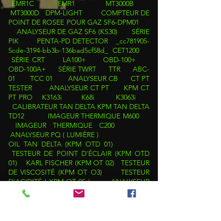
EMR1C
EMR1
MT3000B
MT3000D
DPM-LIGHT
COMPTEUR DE
POINT DE ROSEE POUR GAZ SF6-DPM01
ANALYSEUR DE GAZ SF6 (KS30)
SÉRIE
PIK
PENTA-PD DETECTOR _cc781905-
5cde-3194-bb3b-136bad5cf58d_
CET1200
SÉRIE CRT
LA100+
OBD-100+
OBD-100A+
SÉRIE TWRT
TTR
ABC-
01
TCC 01
ANALYSEUR CB
CT PT
TESTER
ANALYSEUR CT PT
KPM CT
PT PRO
K3163i
K68i
K3063i
CALIBRATEUR TAN DELTA
KPM TAN DELTA
TD12
IMAGEUR THERMIQUE M600
IMAGEUR THERMIQUE C200
ANALYSEUR PQ ( LUMIÈRE )
OIL TAN DELTA (KPM OTD 01)
TESTEUR DE POINT D'ÉCLAIR (KPM OTD
01)
KARL FISCHER (KPM OT 02)
TESTEUR
DE VISCOSITÉ (KPM OT O3)
TESTEUR
D'ACIDITÉ ( KPM OT 05 )
ANALYSEUR
DE BATTERIE BA01
BANCS DE CHARGE
DE BATTERIE
ENREGISTREURS DE
DONNÉES DE BATTERIE (BDL)
SYSTÈMES DE SURVEILLANCE DE BATTERIE