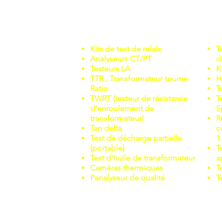
APPLICATIONS
Kits de test de relais
T
Analyseurs CT/PT
d
Testeurs LA
K
TTR , Transformateur tourne
H
Ratio
T
TWRT (testeur de résistance
T
d'enroulement de
S
transformateur)
R
Tan delta
c
Test de décharge partielle
1
(portable)
T
Test d'huile de transformateur
a
Caméras thermiques
T
P
analyseur de qualité
T