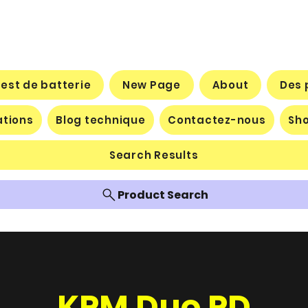
test de batterie
New Page
About
Des 
ations
Blog technique
Contactez-nous
Sh
Search Results
Product Search
KPM Duo PD