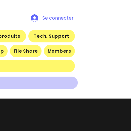
Se connecter
produits
Tech. Support
op
File Share
Members