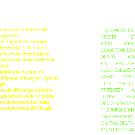
DES PRODU
esteurs d'isolement de
TESTEUR DE POI
iagnostic
HVCTR
E
its d'injection primaire
EMR1
MT30
ipots ( AC / DC / VLF )
COMPTEUR DE P
esteurs de terre à pince
DPM01
ANA
esteurs de terre (méthode
PIK
PENTA-PD D
pike)
bb3b-136bad5c
éférences de test de
LA100+
OBD-
ompteur d'énergie - 3 ph et
TTR
ABC-01
 ph
est de décharge partielle -
PT TESTER
A
pplications de laboratoire
K3163i
K68
est de batterie (utilitaire)
DELTA
KPM TAN
est de batterie (EV & Lab)
THERMIQUE M6
ANALYSEUR PQ 
OIL TAN DELTA
POINT D'ÉCLAIR