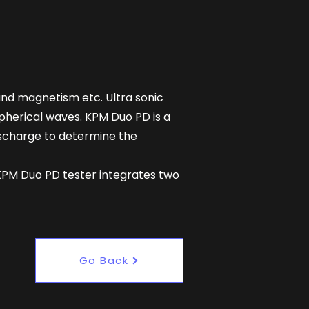
 and magnetism etc. Ultra sonic
pherical waves. KPM Duo PD is a
discharge to determine the
 KPM Duo PD tester integrates two
Go Back