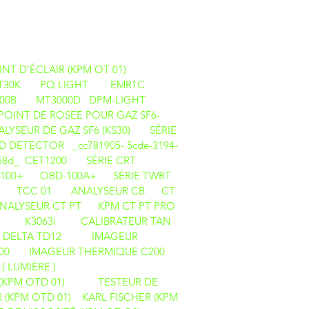
ITS
NT D'ÉCLAIR (KPM OT 01)
T30K
PQ LIGHT
EMR1C
00B
MT3000D
DPM-LIGHT
OINT DE ROSEE POUR GAZ SF6-
LYSEUR DE GAZ SF6 (KS30)
SÉRIE
ETECTOR _cc781905- 5cde-3194-
f58d_
CET1200
SÉRIE CRT
100+
OBD-100A+
SÉRIE TWRT
TCC 01
ANALYSEUR CB
CT
NALYSEUR CT PT
KPM CT PT PRO
i
K3063i
CALIBRATEUR TAN
 DELTA TD12
IMAGEUR
00
IMAGEUR THERMIQUE C200
( LUMIÈRE )
 (KPM OTD 01)
TESTEUR DE
 (KPM OTD 01)
KARL FISCHER (KPM