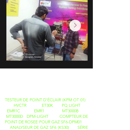
DES
PRODUITS
TESTEUR DE POINT D'ÉCLAIR (KPM OT 01)
HVCTR
ET30K
PQ LIGHT
EMR1C
EMR1
MT3000B
MT3000D
DPM-LIGHT
COMPTEUR DE
POINT DE ROSEE POUR GAZ SF6-DPM01
ANALYSEUR DE GAZ SF6 (KS30)
SÉRIE