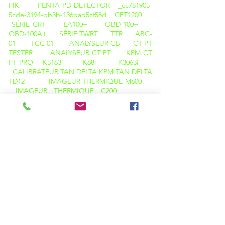
PIK
PENTA-PD DETECTOR _cc781905-
5cde-3194-bb3b-136bad5cf58d_
CET1200
SÉRIE CRT
LA100+
OBD-100+
OBD-100A+
SÉRIE TWRT
TTR
ABC-
01
TCC 01
ANALYSEUR CB
CT PT
TESTER
ANALYSEUR CT PT
KPM CT
PT PRO
K3163i
K68i
K3063i
CALIBRATEUR TAN DELTA
KPM TAN DELTA
TD12
IMAGEUR THERMIQUE M600
IMAGEUR THERMIQUE C200
ANALYSEUR PQ ( LUMIÈRE )
OIL TAN DELTA (KPM OTD 01)
TESTEUR DE POINT D'ÉCLAIR (KPM OTD
01)
KARL FISCHER (KPM OT 02)
TESTEUR
DE VISCOSITÉ (KPM OT O3)
TESTEUR
D'ACIDITÉ ( KPM OT 05 )
ANALYSEUR
DE BATTERIE BA01
BANCS DE CHARGE
DE BATTERIE
ENREGISTREURS DE
DONNÉES DE BATTERIE (BDL)
SYSTÈMES DE SURVEILLANCE DE BATTERIE
(BMS)
HIPOTS ( AC / DC / VLF / AC-DC )
TESTEUR D'ISOLEMENT ( 5KP )
TESTEUR D'ISOLEMENT (SÉRIE 5KP+)
PASSERELLE NÉO