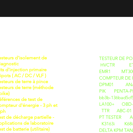
DES PRODU
esteurs d'isolement de
TESTEUR DE POI
iagnostic
HVCTR
E
its d'injection primaire
EMR1
MT30
ipots ( AC / DC / VLF )
COMPTEUR DE P
esteurs de terre à pince
DPM01
ANA
esteurs de terre (méthode
PIK
PENTA-PD D
pike)
bb3b-136bad5c
éférences de test de
LA100+
OBD-
ompteur d'énergie - 3 ph et
TTR
ABC-01
 ph
est de décharge partielle -
PT TESTER
A
pplications de laboratoire
K3163i
K68
est de batterie (utilitaire)
DELTA
KPM TAN