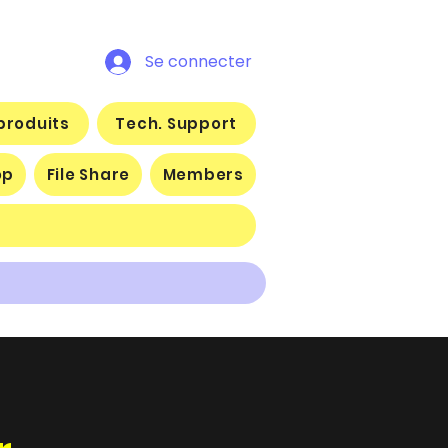
Se connecter
produits
Tech. Support
op
File Share
Members