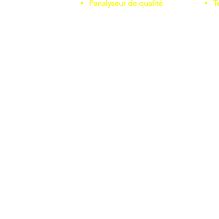
P
analyseur de qualité
T