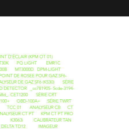
ITS
NT D'ÉCLAIR (KPM OT 01)
T30K
PQ LIGHT
EMR1C
00B
MT3000D
DPM-LIGHT
OINT DE ROSEE POUR GAZ SF6-
LYSEUR DE GAZ SF6 (KS30)
SÉRIE
ETECTOR _cc781905- 5cde-3194-
f58d_
CET1200
SÉRIE CRT
100+
OBD-100A+
SÉRIE TWRT
TCC 01
ANALYSEUR CB
CT
NALYSEUR CT PT
KPM CT PT PRO
i
K3063i
CALIBRATEUR TAN
 DELTA TD12
IMAGEUR