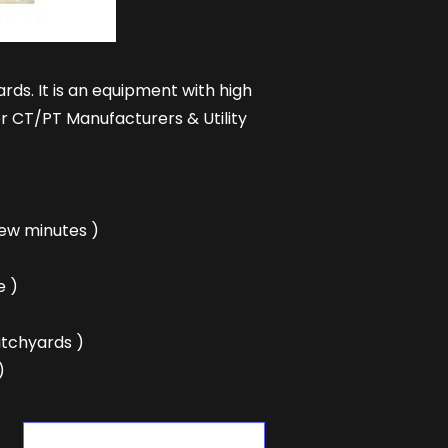
ards. It is an equipment with high
r CT/PT Manufacturers & Utility
few minutes )
e )
itchyards )
)