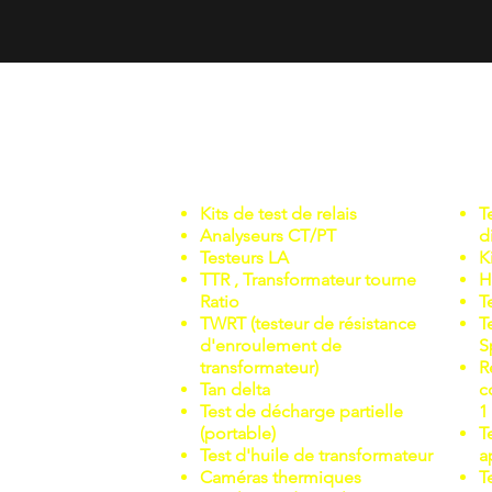
APPLICATIONS
Kits de test de relais
T
Analyseurs CT/PT
d
Testeurs LA
K
TTR , Transformateur tourne
H
Ratio
T
TWRT (testeur de résistance
T
d'enroulement de
S
transformateur)
R
Tan delta
c
Test de décharge partielle
1
(portable)
T
Test d'huile de transformateur
a
Caméras thermiques
T