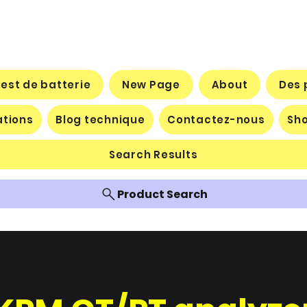
test de batterie
New Page
About
Des 
ations
Blog technique
Contactez-nous
Sh
Search Results
Product Search