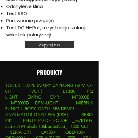
Odchylenie klina
Test RSO
Porównanie przepięć
Test DC Hi-Pot, rezystancja izolacji,
wskaźnik polaryzacji.
Zapytaj nas
PRODUKTY
TESTER TEMPERATURY ZAPŁONU (KPM OT
01)
HVCTR
ET30K
PQ
LIGHT
EMR1C
EMR1
MT3000B
MT3000D
DPM-LIGHT
MIERNIK
PUNKTU ROSY GAZU SF6-DPM01
ANALIZATOR GAZU SF6 (KS30)
SERIA
PIK
PENTA-PD DETECTOR _cc781905-
5cde-3194-bb3b-136bad5cf58d_
1200 CET
SERIA CRT
LA100+
OBD-100+