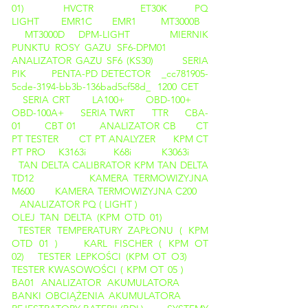
01)
HVCTR
ET30K
PQ
LIGHT
EMR1C
EMR1
MT3000B
MT3000D
DPM-LIGHT
MIERNIK
PUNKTU ROSY GAZU SF6-DPM01
ANALIZATOR GAZU SF6 (KS30)
SERIA
PIK
PENTA-PD DETECTOR _cc781905-
5cde-3194-bb3b-136bad5cf58d_
1200 CET
SERIA CRT
LA100+
OBD-100+
OBD-100A+
SERIA TWRT
TTR
CBA-
01
CBT 01
ANALIZATOR CB
CT
PT TESTER
CT PT ANALYZER
KPM CT
PT PRO
K3163i
K68i
K3063i
TAN DELTA CALIBRATOR
KPM TAN DELTA
TD12
KAMERA TERMOWIZYJNA
M600
KAMERA TERMOWIZYJNA C200
ANALIZATOR PQ ( LIGHT )
OLEJ TAN DELTA (KPM OTD 01)
TESTER TEMPERATURY ZAPŁONU ( KPM
OTD 01 )
KARL FISCHER ( KPM OT
02)
TESTER LEPKOŚCI (KPM OT O3)
TESTER KWASOWOŚCI ( KPM OT 05 )
BA01 ANALIZATOR AKUMULATORA
BANKI OBCIĄŻENIA AKUMULATORA