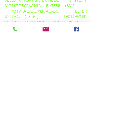
REJESTRATORY BATERII (BDL)
SYSTEMY
MONITOROWANIA BATERII (BMS)
HIPOTY (AC/DC/VLF/AC-DC)
TESTER
IZOLACJI ( 5KP )
TESTOWNIK
IZOLACJI (SERIA 5KP+)
BRAMA NEO
PRODUKTY
APLIKACJE
Testery diagnostyczne izolacji
Podstawowe zestawy wtryskowe
Hipoty ( AC / DC / VLF )
Zaciskowe testery uziemienia
Testery uziemienia (metoda Spike)
Referencje testów liczników energii — 3 fazy i
1 faza
Badanie wyładowań niezupełnych -
zastosowania laboratoryjne
Testowanie baterii (narzędzie)
Testowanie baterii ( EV i laboratorium )