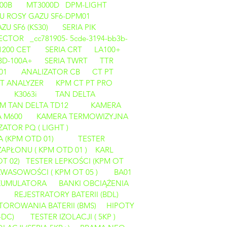
00B
MT3000D
DPM-LIGHT
U ROSY GAZU SF6-DPM01
U SF6 (KS30)
SERIA PIK
CTOR _cc781905- 5cde-3194-bb3b-
1200 CET
SERIA CRT
LA100+
BD-100A+
SERIA TWRT
TTR
01
ANALIZATOR CB
CT PT
PT ANALYZER
KPM CT PT PRO
K3063i
TAN DELTA
M TAN DELTA TD12
KAMERA
 M600
KAMERA TERMOWIZYJNA
ZATOR PQ ( LIGHT )
A (KPM OTD 01)
TESTER
APŁONU ( KPM OTD 01 )
KARL
OT 02)
TESTER LEPKOŚCI (KPM OT
KWASOWOŚCI ( KPM OT 05 )
BA01
AKUMULATORA
BANKI OBCIĄŻENIA
REJESTRATORY BATERII (BDL)
OROWANIA BATERII (BMS)
HIPOTY
-DC)
TESTER IZOLACJI ( 5KP )