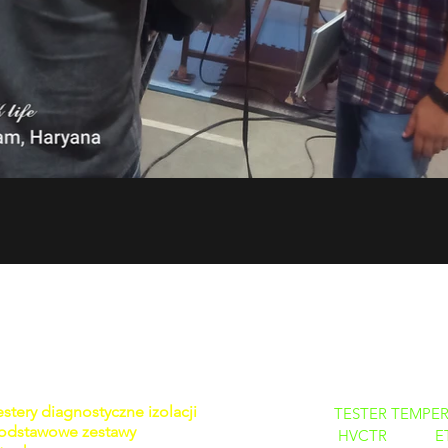
PRODUKTY
estery diagnostyczne izolacji
TESTER TEMPER
odstawowe zestawy
HVCTR
E