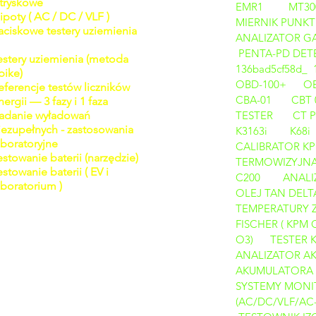
tryskowe
EMR1
MT30
ipoty ( AC / DC / VLF )
MIERNIK PUNKT
aciskowe testery uziemienia
ANALIZATOR GAZ
PENTA-PD DETE
estery uziemienia (metoda
136bad5cf58d_
pike)
OBD-100+
O
eferencje testów liczników
CBA-01
CBT 
nergii — 3 fazy i 1 faza
adanie wyładowań
TESTER
CT 
iezupełnych - zastosowania
K3163i
K68i
aboratoryjne
CALIBRATOR
KP
estowanie baterii (narzędzie)
TERMOWIZYJNA
estowanie baterii ( EV i
C200
ANALI
aboratorium )
OLEJ TAN DELT
TEMPERATURY Z
FISCHER ( KPM 
O3)
TESTER 
ANALIZATOR 
AKUMULATORA
SYSTEMY MONIT
(AC/DC/VLF/AC