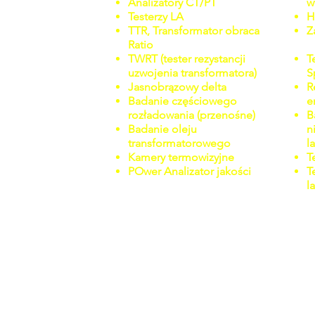
Analizatory CT/PT
w
Testerzy LA
H
TTR, Transformator obraca
Z
Ratio
TWRT (tester rezystancji
T
uzwojenia transformatora)
S
Jasnobrązowy delta
R
Badanie częściowego
e
rozładowania (przenośne)
B
Badanie oleju
n
transformatorowego
l
Kamery termowizyjne
T
P
Ower Analizator jakości
T
l