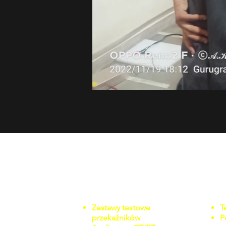
APLIKACJE
Zestawy testowe
T
przekaźników
P