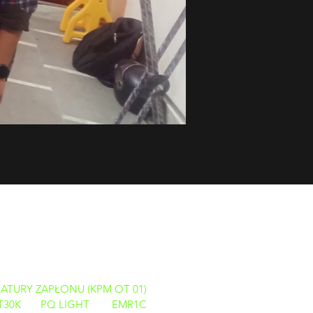
ATURY ZAPŁONU (KPM OT 01)
T30K
PQ LIGHT
EMR1C