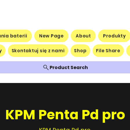
nia baterii
New Page
About
Produkty
y
Skontaktuj się z nami
Shop
File Share
Product Search
KPM Penta Pd pro