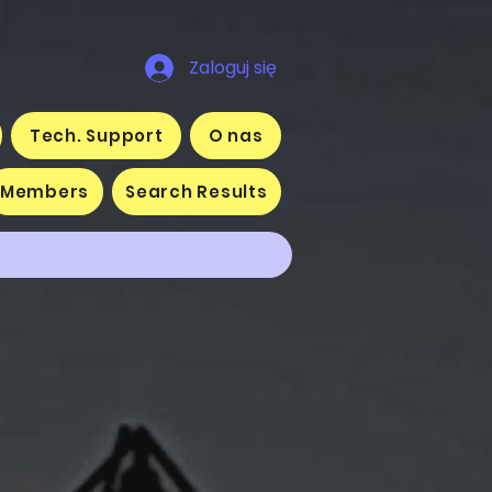
Zaloguj się
Tech. Support
O nas
Members
Search Results