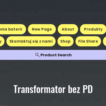
nia baterii
New Page
About
Produkty
y
Skontaktuj się z nami
Shop
File Share
Product Search
Transformator bez PD