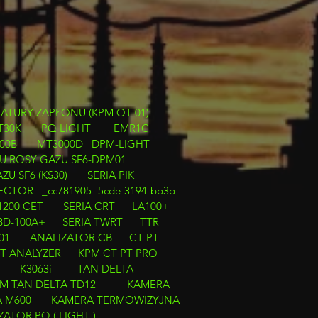
ATURY ZAPŁONU (KPM OT 01)
T30K
PQ LIGHT
EMR1C
00B
MT3000D
DPM-LIGHT
U ROSY GAZU SF6-DPM01
U SF6 (KS30)
SERIA PIK
CTOR _cc781905- 5cde-3194-bb3b-
1200 CET
SERIA CRT
LA100+
BD-100A+
SERIA TWRT
TTR
01
ANALIZATOR CB
CT PT
PT ANALYZER
KPM CT PT PRO
K3063i
TAN DELTA
M TAN DELTA TD12
KAMERA
 M600
KAMERA TERMOWIZYJNA
ZATOR PQ ( LIGHT )