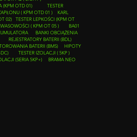
A (KPM OTD 01)
TESTER
APŁONU ( KPM OTD 01 )
KARL
OT 02)
TESTER LEPKOŚCI (KPM OT
KWASOWOŚCI ( KPM OT 05 )
BA01
AKUMULATORA
BANKI OBCIĄŻENIA
REJESTRATORY BATERII (BDL)
OROWANIA BATERII (BMS)
HIPOTY
-DC)
TESTER IZOLACJI ( 5KP )
LACJI (SERIA 5KP+)
BRAMA NEO