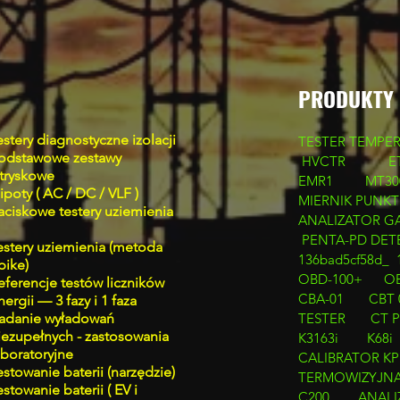
PRODUKTY
estery diagnostyczne izolacji
TESTER TEMPER
odstawowe zestawy
HVCTR
E
tryskowe
EMR1
MT30
ipoty ( AC / DC / VLF )
MIERNIK PUNKT
aciskowe testery uziemienia
ANALIZATOR GAZ
PENTA-PD DETE
estery uziemienia (metoda
136bad5cf58d_
pike)
OBD-100+
O
eferencje testów liczników
CBA-01
CBT 
nergii — 3 fazy i 1 faza
adanie wyładowań
TESTER
CT 
iezupełnych - zastosowania
K3163i
K68i
aboratoryjne
CALIBRATOR
KP
estowanie baterii (narzędzie)
TERMOWIZYJNA
estowanie baterii ( EV i
C200
ANALI