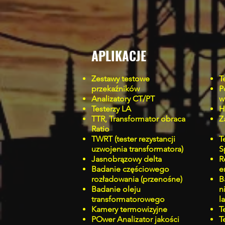
APLIKACJE
Zestawy testowe
T
przekaźników
P
Analizatory CT/PT
w
Testerzy LA
H
TTR, Transformator obraca
Z
Ratio
TWRT (tester rezystancji
T
uzwojenia transformatora)
S
Jasnobrązowy delta
R
Badanie częściowego
e
rozładowania (przenośne)
B
Badanie oleju
n
transformatorowego
l
Kamery termowizyjne
T
P
Ower Analizator jakości
T