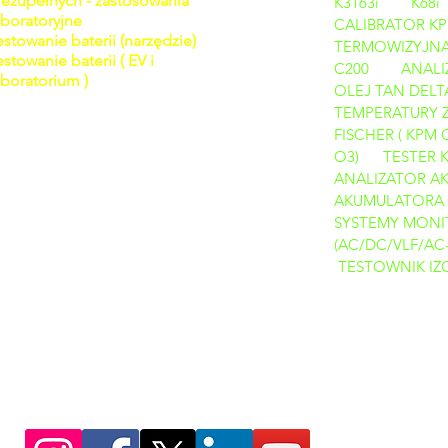
iezupełnych - zastosowania
K3163i
K68i
aboratoryjne
CALIBRATOR
KP
estowanie baterii (narzędzie)
TERMOWIZYJNA
estowanie baterii ( EV i
C200
ANALI
aboratorium )
OLEJ TAN DELT
TEMPERATURY Z
FISCHER ( KPM 
O3)
TESTER 
ANALIZATOR 
AKUMULATORA
SYSTEMY MONIT
(AC/DC/VLF/AC
TESTOWNIK IZO
PRODUKTY