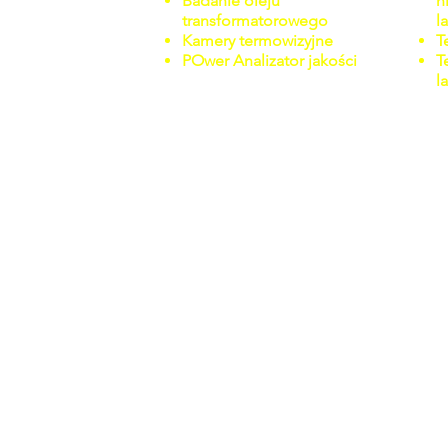
Badanie oleju
n
transformatorowego
l
Kamery termowizyjne
T
P
Ower Analizator jakości
T
l