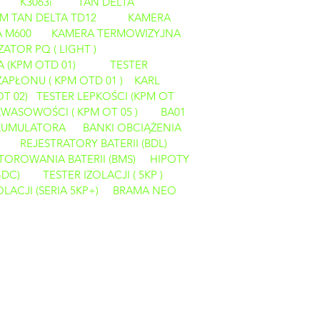
K3063i
TAN DELTA
M TAN DELTA TD12
KAMERA
 M600
KAMERA TERMOWIZYJNA
ZATOR PQ ( LIGHT )
A (KPM OTD 01)
TESTER
APŁONU ( KPM OTD 01 )
KARL
OT 02)
TESTER LEPKOŚCI (KPM OT
KWASOWOŚCI ( KPM OT 05 )
BA01
AKUMULATORA
BANKI OBCIĄŻENIA
REJESTRATORY BATERII (BDL)
OROWANIA BATERII (BMS)
HIPOTY
-DC)
TESTER IZOLACJI ( 5KP )
LACJI (SERIA 5KP+)
BRAMA NEO