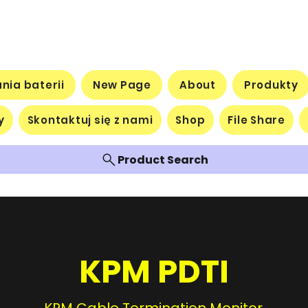
nia baterii
New Page
About
Produkty
y
Skontaktuj się z nami
Shop
File Share
Product Search
KPM PDTI