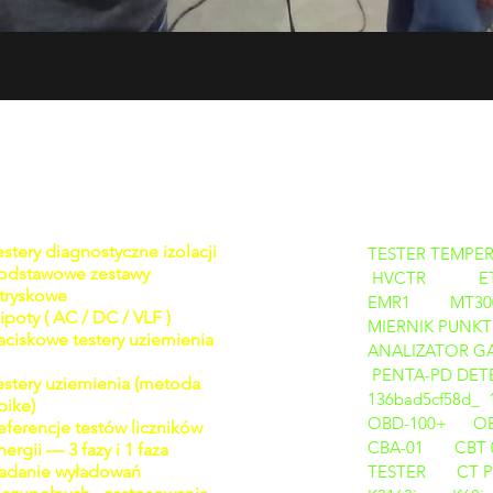
PRODUKTY
estery diagnostyczne izolacji
TESTER TEMPER
odstawowe zestawy
HVCTR
E
tryskowe
EMR1
MT30
ipoty ( AC / DC / VLF )
MIERNIK PUNKT
aciskowe testery uziemienia
ANALIZATOR GAZ
PENTA-PD DETE
estery uziemienia (metoda
136bad5cf58d_
pike)
OBD-100+
O
eferencje testów liczników
CBA-01
CBT 
nergii — 3 fazy i 1 faza
adanie wyładowań
TESTER
CT 