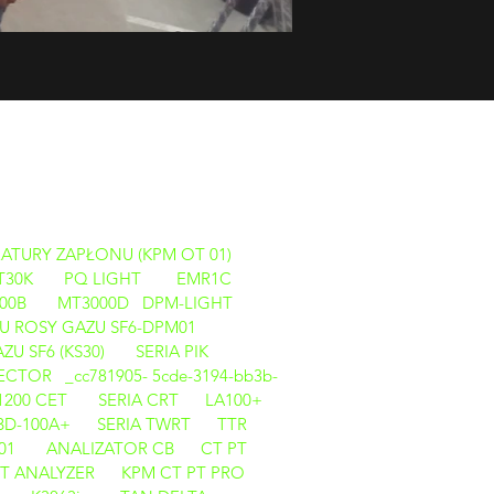
ATURY ZAPŁONU (KPM OT 01)
T30K
PQ LIGHT
EMR1C
00B
MT3000D
DPM-LIGHT
U ROSY GAZU SF6-DPM01
U SF6 (KS30)
SERIA PIK
CTOR _cc781905- 5cde-3194-bb3b-
1200 CET
SERIA CRT
LA100+
BD-100A+
SERIA TWRT
TTR
01
ANALIZATOR CB
CT PT
PT ANALYZER
KPM CT PT PRO