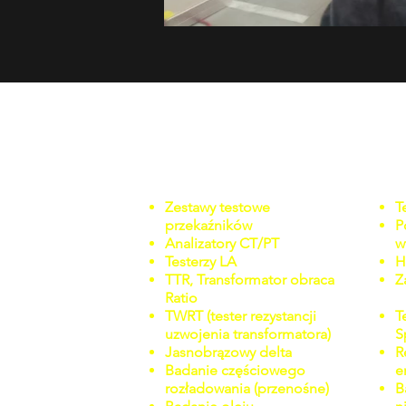
APLIKACJE
Zestawy testowe
T
przekaźników
P
Analizatory CT/PT
w
Testerzy LA
H
TTR, Transformator obraca
Z
Ratio
TWRT (tester rezystancji
T
uzwojenia transformatora)
S
Jasnobrązowy delta
R
Badanie częściowego
e
rozładowania (przenośne)
B