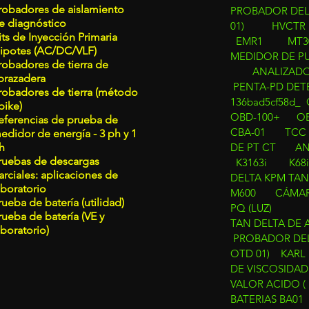
robadores de aislamiento
PROBADOR DEL
e diagnóstico
01)
HVCTR
its de Inyección Primaria
EMR1
MT3
ipotes (AC/DC/VLF)
MEDIDOR DE P
robadores de tierra de
ANALIZADOR
brazadera
PENTA-PD DETE
robadores de tierra (método
136bad5cf58d_
pike)
OBD-100+
O
eferencias de prueba de
CBA-01
TCC 
edidor de energía - 3 ph y 1
h
DE PT CT
AN
ruebas de descargas
K3163i
K68
arciales: aplicaciones de
DELTA
KPM TAN
aboratorio
M600
CÁMAR
rueba de batería (utilidad)
PQ (LUZ)
rueba de batería (VE y
TAN DELTA DE 
aboratorio)
PROBADOR DEL
OTD 01)
KARL 
DE VISCOSIDAD
VALOR ACIDO ( 
BATERIAS BA01