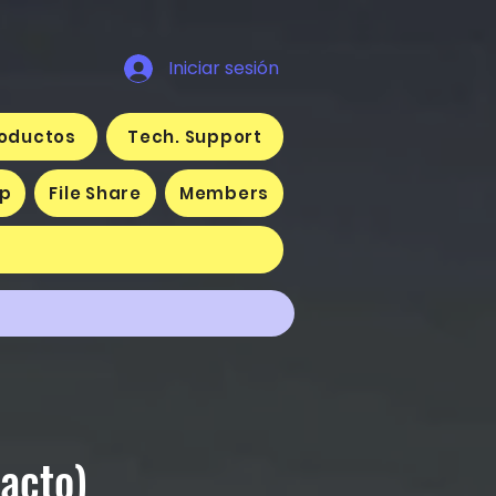
Iniciar sesión
oductos
Tech. Support
p
File Share
Members
tacto)