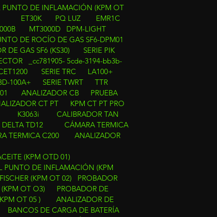
 PUNTO DE INFLAMACIÓN (KPM OT
ET30K
PQ LUZ
EMR1C
000B
MT3000D
DPM-LIGHT
UNTO DE ROCÍO DE GAS SF6-DPM01
 DE GAS SF6 (KS30)
SERIE PIK
CTOR _cc781905- 5cde-3194-bb3b-
CET1200
SERIE TRC
LA100+
BD-100A+
SERIE TWRT
TTR
01
ANALIZADOR CB
PRUEBA
ALIZADOR CT PT
KPM CT PT PRO
i
K3063i
CALIBRADOR TAN
 DELTA TD12
CÁMARA TERMICA
A TERMICA C200
ANALIZADOR
ACEITE (KPM OTD 01)
 PUNTO DE INFLAMACIÓN (KPM
FISCHER (KPM OT 02)
PROBADOR
 (KPM OT O3)
PROBADOR DE
KPM OT 05 )
ANALIZADOR DE
BANCOS DE CARGA DE BATERÍA