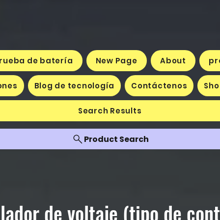
prueba de batería
New Page
About
pr
ones
Blog de tecnología
Contáctenos
Sho
Search Results
Product Search
ador de voltaje (tipo de con