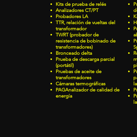
Kits de prueba de relés
P
Analizadores CT/PT
d
Probadores LA
K
TTR, relación de vueltas del
H
transformador
P
TWRT (probador de
a
resistencia de bobinado de
P
transformadores)
S
Bronceado delta
R
Prueba de descarga parcial
m
(portátil)
p
Pruebas de aceite de
P
transformadores
p
Cámaras termográficas
l
PAG
Analizador de calidad de
P
energía
P
l